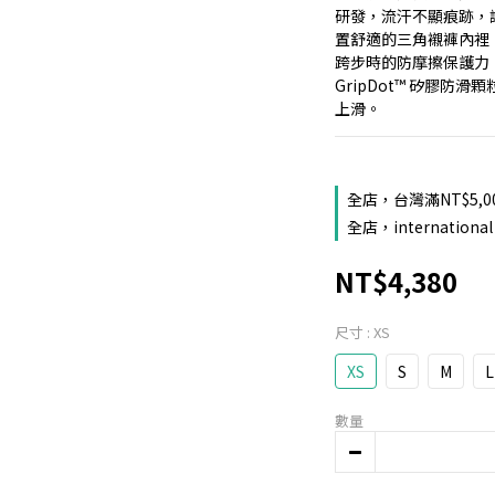
研發，流汗不顯痕跡，
置舒適的三角襯褲內裡
跨步時的防摩擦保護力
GripDot™ 矽膠
上滑。
全店，台灣滿NT$5,0
全店，international 
NT$4,380
尺寸
: XS
XS
S
M
L
數量