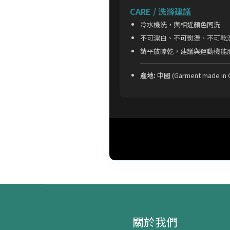
CARE / 洗滌建議
冷水機洗，與相近顏色同洗
不可漂白、不可熨燙、不可乾
請平放晾乾，建議與運動機能
產地:
中國 (Garment made in C
關於我們