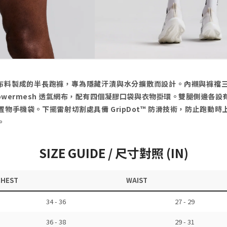
™ 壓縮布料製成的半長跑褲，專為隱藏汗漬與水分擴散而設計。內襯與褲
owermesh 透氣網布，配有四個凝膠口袋與衣物掛環。雙腿側邊各
物手機袋。下擺雷射切割處具備 GripDot™ 防滑技術，防止跑動
。
SIZE GUIDE / 尺寸對照 (IN)
CHEST
WAIST
34 - 36
27 - 29
36 - 38
29 - 31