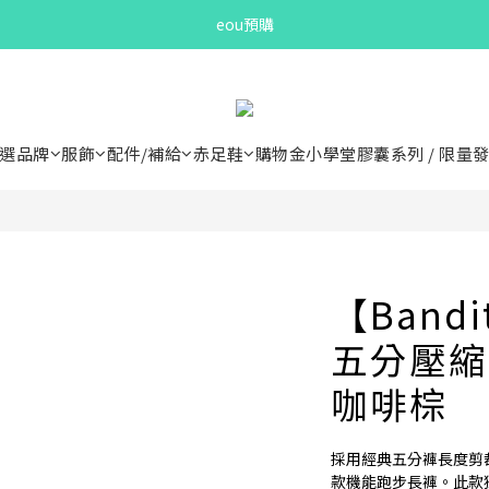
Bandit Summer
eou預購
Bandit Summer
選品牌
服飾
配件/補給
赤足鞋
購物金小學堂
膠囊系列 / 限量
【Bandi
五分壓縮
咖啡棕
採用經典五分褲長度剪裁與
款機能跑步長褲。此款