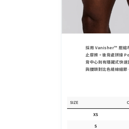
採用 Vanisher
止摩擦。後背處拼接 P
背中心則有隱藏式快速置
與腰頭對比色縫線細節
SIZE
XS
S