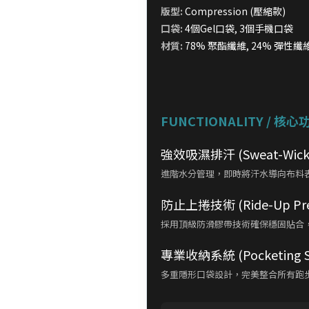
版型:
Compression (壓縮款)
口袋:
4個Gel口袋, 3個手機口袋
材質:
78% 聚酯纖維, 24% 彈性纖
FUNCTIONALITY / 核心
強效吸濕排汗 (Sweat-Wicki
進階水分管理，即時將汗水導向布料
防止上捲技術 (Ride-Up Pre
採用頂級防滑膠帶技術確保穩固貼合
專業收納系統 (Pocketing S
多重隱形口袋設計，完美整合所有跑