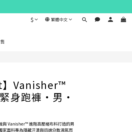
$
繁體中文
立即購買
發售
t】Vanisher™
緊身跑褲・男・
 Vanisher™ 進階高壓縮布料打造的男
獨家面料專為隱藏汗漬與迅速分散濕氣而