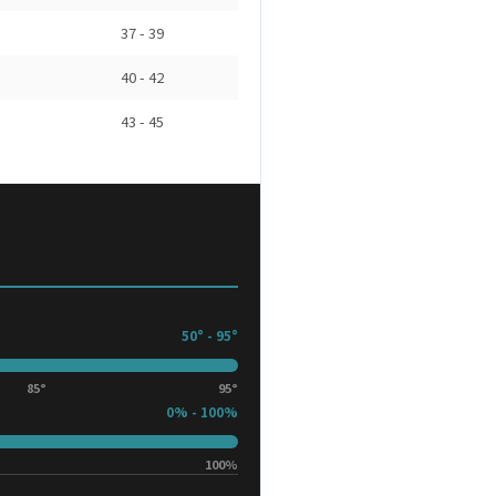
37 - 39
40 - 42
43 - 45
50° - 95°
85°
95°
0% - 100%
100%