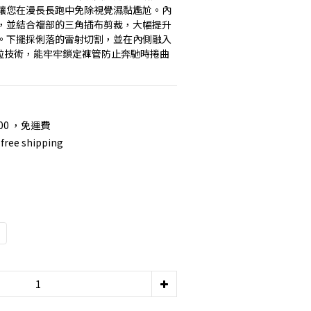
讓您在漫長長跑中免除視覺濕黏尷尬。內
，並結合襠部的三角插布剪裁，大幅提升
。下擺採俐落的雷射切割，並在內側融入 
防滑顆粒技術，能牢牢鎖定褲管防止奔馳時捲曲
00 ，免運費
free shipping