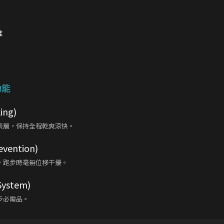
維
功能
ng)
表層，保持全程乾爽涼快。
vention)
，跑步時毫無位移干擾。
ystem)
步必需品。