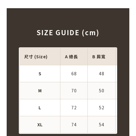
SIZE GUIDE (cm)
尺寸 (Size)
A 總長
B 肩寬
C 胸寬
S
68
48
56
M
70
50
58.5
L
72
52
61
XL
74
54
63.5