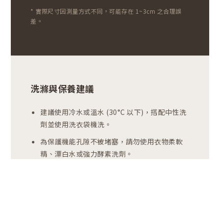
* 實際尺寸因測量方式不同，可能存在 1~3cm 之合理誤
差。
洗滌與保養建議
建議使用冷水或溫水 (30°C 以下)，搭配中性洗
劑並使用洗衣袋機洗。
為保護機能孔隙不被堵塞，請勿使用衣物柔軟
精、漂白水或強力酵素洗劑。
洗後建議於通風陰涼處自然晾乾，請避免烘衣
機高溫烘乾以防止縮水或纖維脆化。