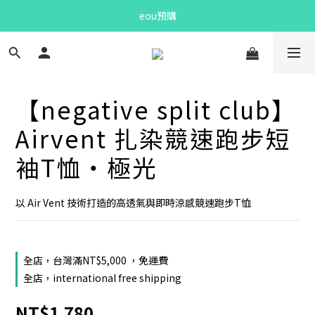
Bandit Summer
Bandit Summer
NESCL 新品開放預購
eou預購
【negative split club】
Bandit Summer
Airvent 扎染競速跑步短
袖T恤・極光
以 Air Vent 技術打造的高透氣與即時涼感競速跑步T恤
全店，台灣滿NT$5,000 ，免運費
全店，international free shipping
NT$1,780