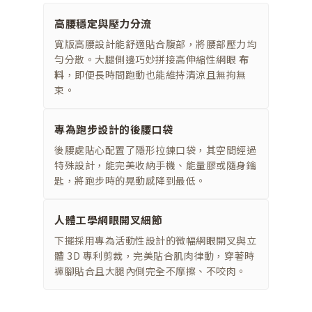
高腰穩定與壓力分流
寬版高腰設計能舒適貼合腹部，將腰部壓力均
勻分散。大腿側邊巧妙拼接高伸縮性網眼
布
料
，即便長時間跑動也能維持清涼且無拘無
束。
專為跑步設計的後腰口袋
後腰處貼心配置了隱形拉鍊口袋，其空間經過
特殊設計，能完美收納手機、能量膠或隨身鑰
匙，將跑步時的晃動感降到最低。
人體工學網眼開叉細節
下擺採用專為活動性設計的微幅網眼開叉與立
體 3D 專利剪裁，完美貼合肌肉律動，穿著時
褲腳貼合且大腿內側完全不摩擦、不咬肉。