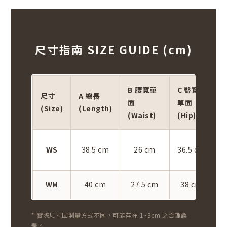
尺寸指南 SIZE GUIDE (cm)
B 腰寬單
C 臀寬
尺寸
A 總長
D
面
單面
(Size)
(Length)
面
(Waist)
(Hip)
WS
38.5 cm
26 cm
36.5 cm
WM
40 cm
27.5 cm
38 cm
* 實際尺寸因測量方式不同，可能存在 1~3cm 之合理誤
差。