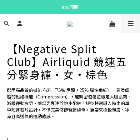
Bandit Summer
eou預購
Bandit Summer
【Negative Split
Club】Airliquid 競速五
分緊身褲・女・棕色
選用高品質的機能 布料（75% 尼龍 + 25% 彈性纖維），具備卓
越的壓縮機能（Compression），能緊密包覆並穩定大腿肌肉、
減緩運動疲勞，讓您更專注於跑步配速。版型特別融入時尚的單
車短褲裁片設計，不僅完美修飾臀腿線條，更帶來極致親膚、冰
涼且高透氣的運動體感。