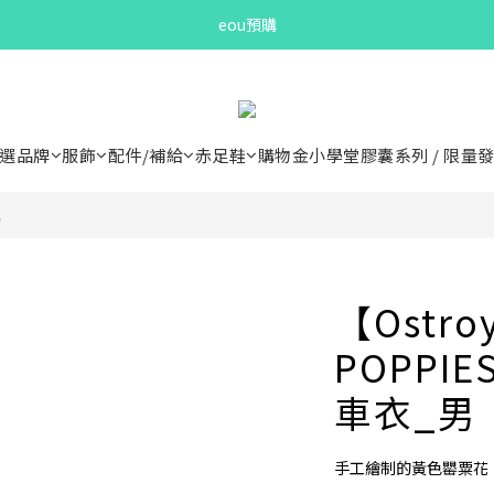
Bandit Summer
eou預購
Bandit Summer
選品牌
服飾
配件/補給
赤足鞋
購物金小學堂
膠囊系列 / 限量
男
【Ostro
POPPIE
車衣_男
手工繪制的黃色罌粟花