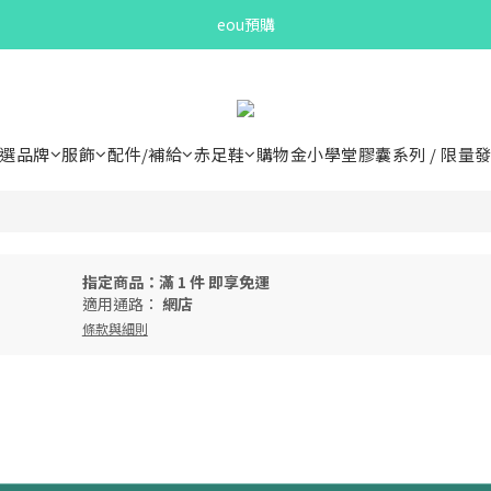
Bandit Summer
eou預購
Bandit Summer
選品牌
服飾
配件/補給
赤足鞋
購物金小學堂
膠囊系列 / 限量
指定商品：滿 1 件 即享免運
適用通路：
網店
條款與細則