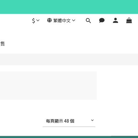
$
繁體中文
發售
每頁顯示 48 個