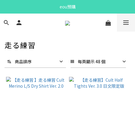
Bandit Summer
eou預購
Bandit Summer
走る練習
商品排序
每頁顯示 48 個