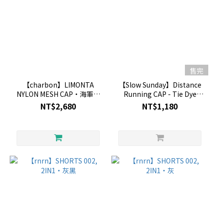
售完
【charbon】LIMONTA
【Slow Sunday】Distance
NYLON MESH CAP・海軍藍
Running CAP - Tie Dye
x 黑
Gray
NT$2,680
NT$1,180