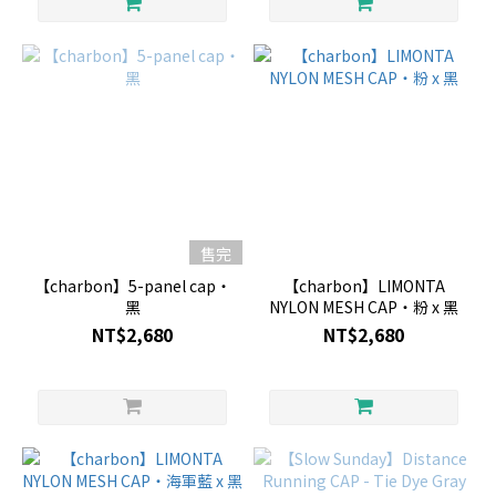
售完
【charbon】5-panel cap・
【charbon】LIMONTA
黑
NYLON MESH CAP・粉 x 黑
NT$2,680
NT$2,680