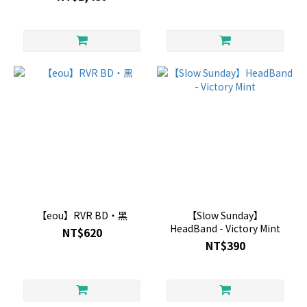
【eou】RVR BD・黑
【Slow Sunday】
HeadBand - Victory Mint
NT$620
NT$390