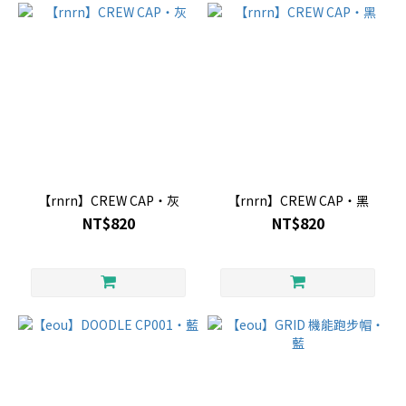
【rnrn】CREW CAP・灰
【rnrn】CREW CAP・黑
NT$820
NT$820