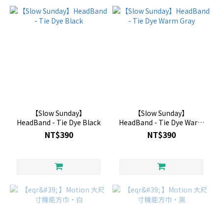
【Slow Sunday】
【Slow Sunday】
HeadBand - Tie Dye Black
HeadBand - Tie Dye Warm
Gray
NT$390
NT$390