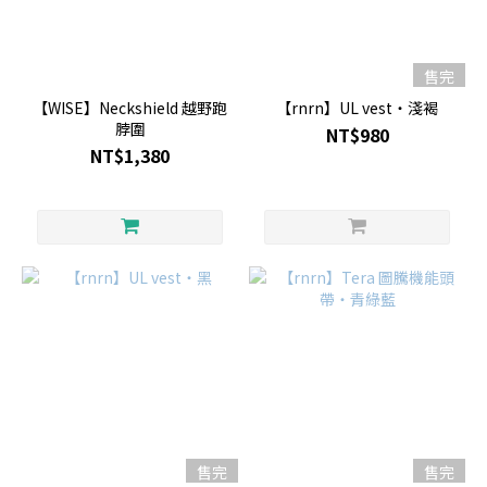
售完
【WISE】Neckshield 越野跑
【rnrn】UL vest・淺褐
脖圍
NT$980
NT$1,380
售完
售完