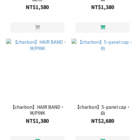
NT$1,580
NT$1,380
【charbon】HAIR BAND・
【charbon】5-panel cap・
M/PINK
白
NT$1,380
NT$2,680