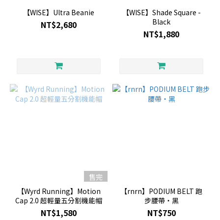
【WISE】Ultra Beanie
【WISE】Shade Square -
Black
NT$2,680
NT$1,880
售完
【Wyrd Running】Motion
【rnrn】PODIUM BELT 跑
Cap 2.0 超輕量五分割機能帽
步腰帶・黑
NT$1,580
NT$750