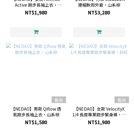
Active 跑步長袖上衣・
連帽軟殼外套・山系棕
NEDAO 藍色
NT$1,980
NT$3,280
售完
售完
【NEDAO】男款 Qiflow 透
【NEDAO】女款 VelocityX
氣跑步長袖上衣・山系棕
1/4 長度專業跑步緊身褲・粉
紅
NT$1,580
NT$1,980