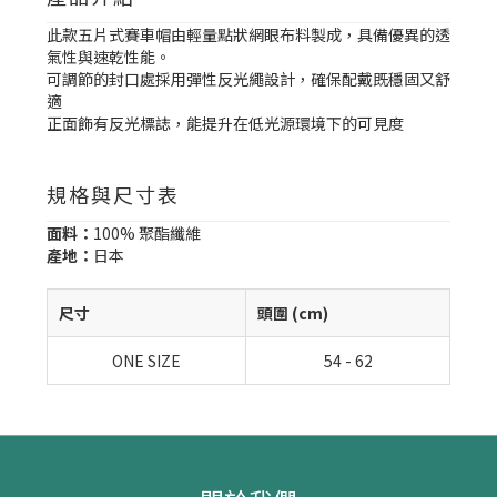
此款五片式賽車帽由輕量點狀網眼布料製成，具備優異的透
氣性與速乾性能。
可調節的封口處採用彈性反光繩設計，確保配戴既穩固又舒
適
正面飾有反光標誌，能提升在低光源環境下的可見度
規格與尺寸表
面料：
100% 聚酯纖維
產地：
日本
尺寸
頭圍 (cm)
ONE SIZE
54 - 62