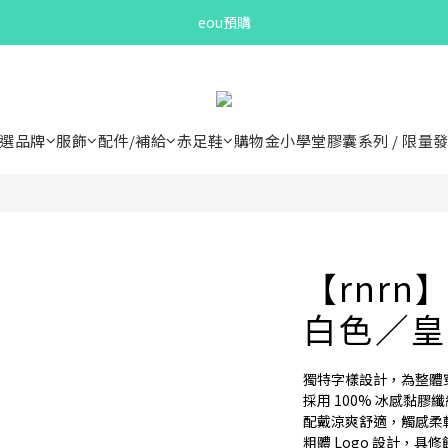
Bandit Summer
Bandit Summer
NESCL 新品開放預購
eou預購
選品牌
服飾
配件/補給
赤足鞋
購物金小學堂
膠囊系列 / 限量
Bandit Summer
【rnrn
白色／皇
獨特字樣設計，為整體
採用 100% 冰感黏膠
配戴涼爽舒適，觸感柔
粗體 Logo 設計，