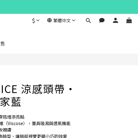
$
繁體中文
立即購買
發售
】ICE 涼感頭帶・
家藍
穿搭增添亮點
纖維（Viscose），兼具吸濕與透氣機能
軟親膚
具修飾臉型、讓臉部視覺更顯小巧的效果