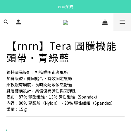
eou預購
Bandit Summer
Bandit Summer
【rnrn】Tera 圖騰機能
頭帶・青綠藍
獨特圖騰設計，打造鮮明跑者風格
加寬版型，穩固貼合，有效固定髮絲
柔軟親膚觸感，長時間配戴依然舒適
雙層結構設計，具備優異彈性與回彈性
表布：87% 聚酯纖維、13% 彈性纖維（Spandex）
內裡：80% 聚醯胺（Nylon）、20% 彈性纖維（Spandex）
重量：15 g