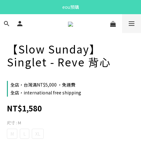
Bandit Summer
eou預購
Bandit Summer
【Slow Sunday】
Singlet - Reve 背心
全店，台灣滿NT$5,000 ，免運費
全店，international free shipping
NT$1,580
尺寸
: M
M
L
XL