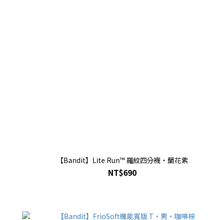
【Bandit】Lite Run™ 羅紋四分襪・蘭花紫
NT$690