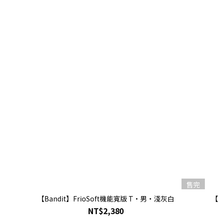
售完
【Bandit】FrioSoft機能寬版 T・男・淺灰白
【
NT$2,380