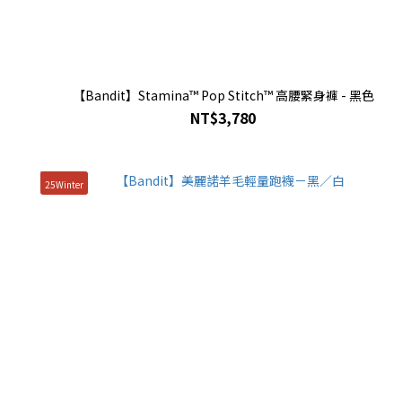
【Bandit】Stamina™ Pop Stitch™ 高腰緊身褲 - 黑色
NT$3,780
25Winter