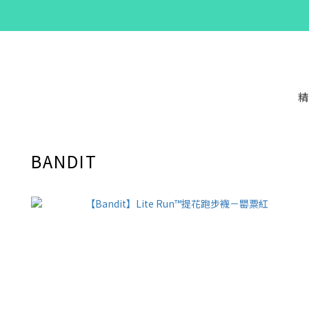
精
BANDIT