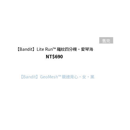
售完
【Bandit】Lite Run™ 羅紋四分襪・愛琴海
NT$690