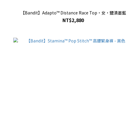
【Bandit】Adapto™ Distance Race Top・女・鹽漬墨藍
NT$2,880