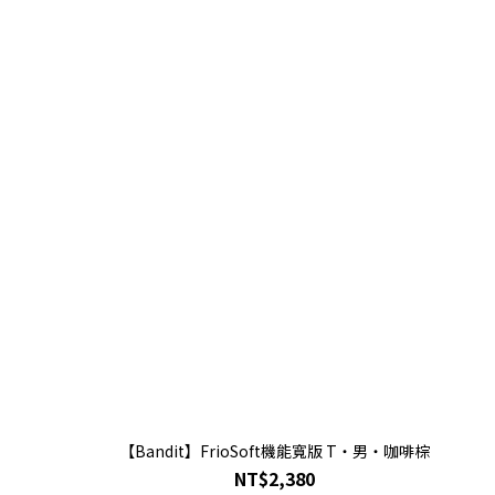
【Bandit】FrioSoft機能寬版 T・男・咖啡棕
NT$2,380