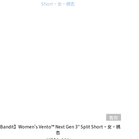
售完
Bandit】Women's Vento™ Next Gen 3" Split Short・女・銹
杏