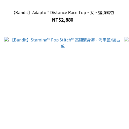
【Bandit】Adapto™ Distance Race Top・女・鹽漬銹杏
NT$2,880