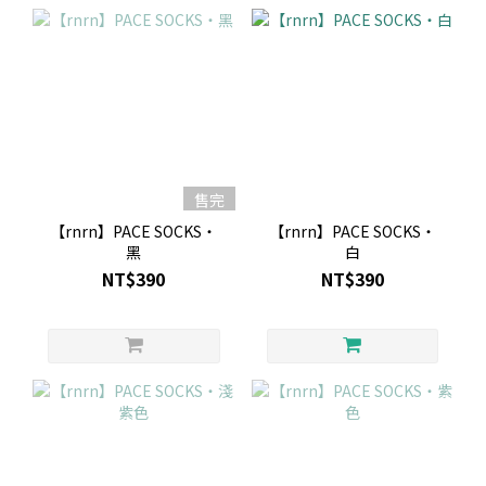
售完
【rnrn】PACE SOCKS・
【rnrn】PACE SOCKS・
黑
白
NT$390
NT$390