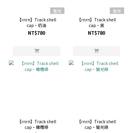
售完
售完
【rnrn】Track shell
【rnrn】Track shell
cap・奶油
cap・黑
NT$780
NT$780
【rnrn】Track shell
【rnrn】Track shell
cap・橄欖綠
cap・螢光綠