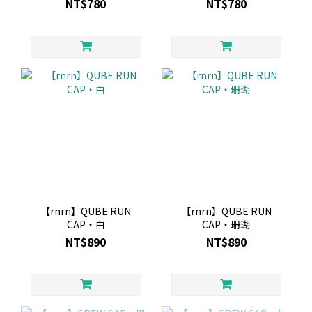
NT$780
NT$780
【rnrn】QUBE RUN
【rnrn】QUBE RUN
CAP・白
CAP・珊瑚
NT$890
NT$890