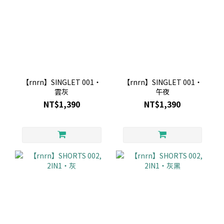
【rnrn】SINGLET 001・
【rnrn】SINGLET 001・
雲灰
午夜
NT$1,390
NT$1,390