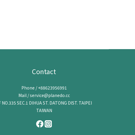
Contact
Phone / +88623956991
Mail / service@planedo.cc
F NO.335 SEC.1 DIHUA ST. DATONG DIST. TAIPEI
TAIWAN