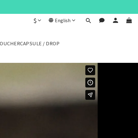
$
English
VOUCHER
CAPSULE / DROP