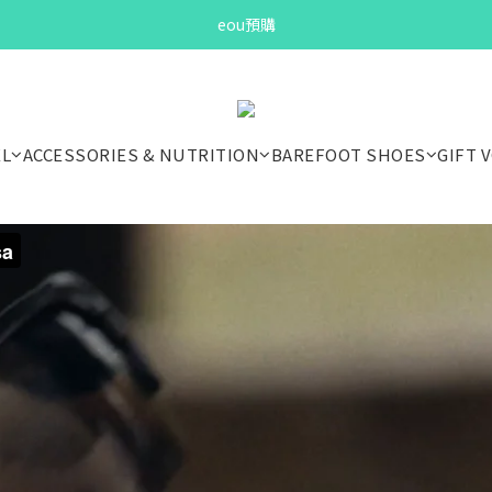
Bandit Summer
eou預購
Bandit Summer
EL
ACCESSORIES & NUTRITION
BAREFOOT SHOES
GIFT 