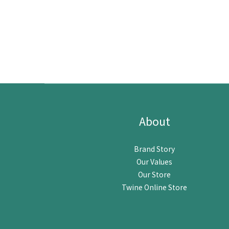
About
Brand Story
Our Values
Our Store
Twine Online Store