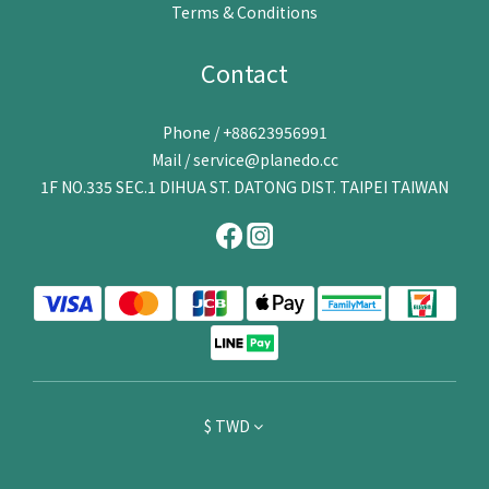
Terms & Conditions
Contact
Phone / +88623956991
Mail / service@planedo.cc
1F NO.335 SEC.1 DIHUA ST. DATONG DIST. TAIPEI TAIWAN
$
TWD