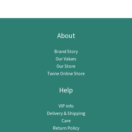
About
Brand Story
Our Values
Our Store
Twine Online Store
Help
VIP info
Delivery & Shipping
Care
Return Policy