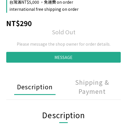
台灣滿NT$5,000 ，免運費 on order
international free shipping on order
NT$290
Sold Out
Please message the shop owner for order details.
MESSAGE
Shipping &
Description
Payment
Description