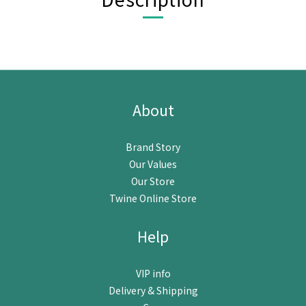
About
Brand Story
Our Values
Our Store
Twine Online Store
Help
VIP info
Delivery & Shipping