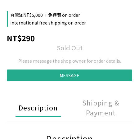
台灣滿NT$5,000 ，免運費 on order
international free shipping on order
NT$290
Sold Out
Please message the shop owner for order details.
MESSAGE
Shipping &
Description
Payment
Description