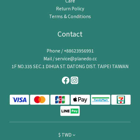
Care
Return Policy
Terms & Conditions
Contact
Phone / +88623956991
Mail / service@planedo.cc
1F NO.335 SEC.1 DIHUA ST. DATONG DIST. TAIPEI TAIWAN
$
TWD